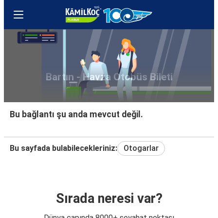
Bartın - Havza Otobüs Bileti
Bu bağlantı şu anda mevcut değil.
Bu sayfada bulabilecekleriniz:
Otogarlar
Sırada neresi var?
Dünya çapında 8000+ seyahat noktası