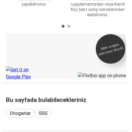
yapabilirsiniz.
uygulamamızdan veya Kamil
Koç bilet satış noktalarından
alabilirsiniz.
E-Bilet ve Canlı
500+
milyon
yolcunun tercihi
Takip
KamilKoc uygulamasını keşfedin
Bu sayfada bulabilecekleriniz
Otogarlar
SSS