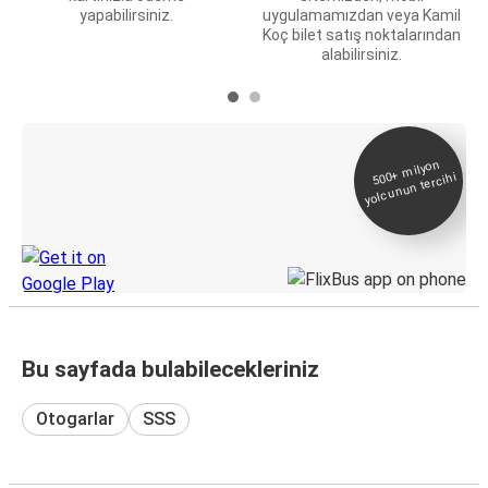
yapabilirsiniz.
uygulamamızdan veya Kamil
Koç bilet satış noktalarından
alabilirsiniz.
E-Bilet ve Canlı
500+
milyon
yolcunun tercihi
Takip
KamilKoc uygulamasını keşfedin
Bu sayfada bulabilecekleriniz
Otogarlar
SSS