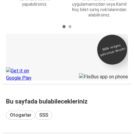
yapabilirsiniz.
uygulamamızdan veya Kamil
Koç bilet satış noktalarından
alabilirsiniz.
E-Bilet ve Canlı
500+
milyon
yolcunun tercihi
Takip
KamilKoc uygulamasını keşfedin
Bu sayfada bulabilecekleriniz
Otogarlar
SSS