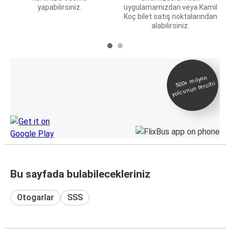
yapabilirsiniz.
uygulamamızdan veya Kamil
Koç bilet satış noktalarından
alabilirsiniz.
E-Bilet ve Canlı
500+
milyon
yolcunun tercihi
Takip
KamilKoc uygulamasını keşfedin
Bu sayfada bulabilecekleriniz
Otogarlar
SSS