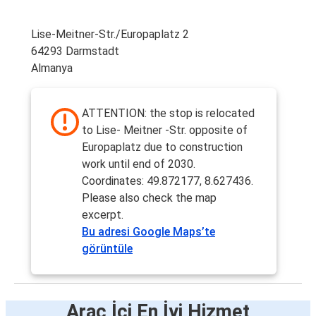
Lise-Meitner-Str./Europaplatz 2
64293 Darmstadt
Almanya
ATTENTION: the stop is relocated
to Lise- Meitner -Str. opposite of
Europaplatz due to construction
work until end of 2030.
Coordinates: 49.872177, 8.627436.
Please also check the map
excerpt.
Bu adresi Google Maps’te
görüntüle
Araç İçi En İyi Hizmet