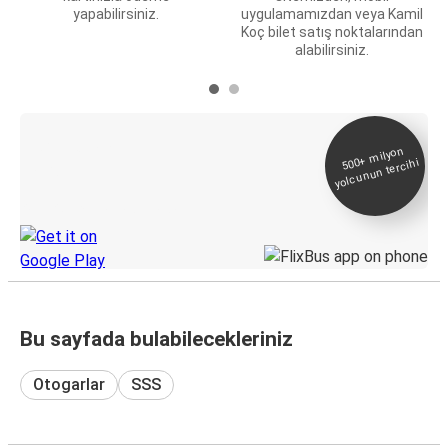
yapabilirsiniz.
uygulamamızdan veya Kamil
Koç bilet satış noktalarından
alabilirsiniz.
E-Bilet ve Canlı
500+
milyon
yolcunun tercihi
Takip
KamilKoc uygulamasını keşfedin
Bu sayfada bulabilecekleriniz
Otogarlar
SSS