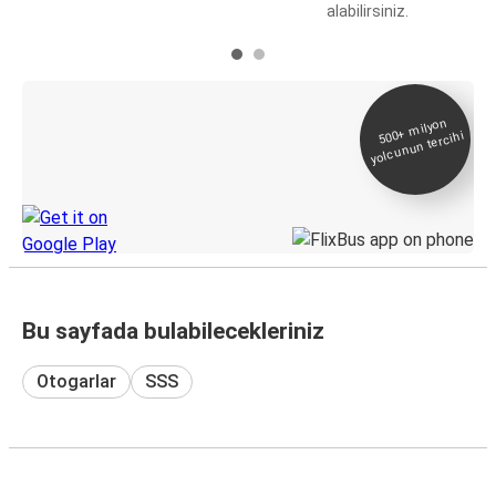
alabilirsiniz.
E-Bilet ve Canlı
500+
milyon
yolcunun tercihi
Takip
KamilKoc uygulamasını keşfedin
Bu sayfada bulabilecekleriniz
Otogarlar
SSS