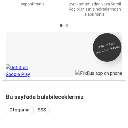
yapabilirsiniz.
uygulamamızdan veya Kamil
Koç bilet satış noktalarından
alabilirsiniz.
E-Bilet ve Canlı
500+
milyon
yolcunun tercihi
Takip
KamilKoc uygulamasını keşfedin
Bu sayfada bulabilecekleriniz
Otogarlar
SSS