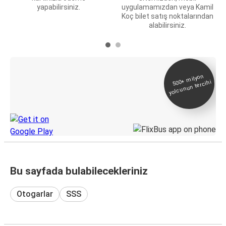
yapabilirsiniz.
uygulamamızdan veya Kamil
Koç bilet satış noktalarından
alabilirsiniz.
E-Bilet ve Canlı
500+
milyon
yolcunun tercihi
Takip
KamilKoc uygulamasını keşfedin
Bu sayfada bulabilecekleriniz
Otogarlar
SSS