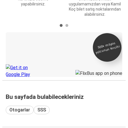
yapabilirsiniz.
uygulamamızdan veya Kamil
Koç bilet satış noktalarından
alabilirsiniz.
E-Bilet ve Canlı
500+
milyon
yolcunun tercihi
Takip
KamilKoc uygulamasını keşfedin
Bu sayfada bulabilecekleriniz
Otogarlar
SSS