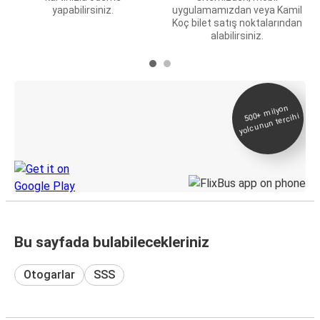
yapabilirsiniz.
uygulamamızdan veya Kamil
Koç bilet satış noktalarından
alabilirsiniz.
E-Bilet ve Canlı
500+
milyon
yolcunun tercihi
Takip
KamilKoc uygulamasını keşfedin
Bu sayfada bulabilecekleriniz
Otogarlar
SSS