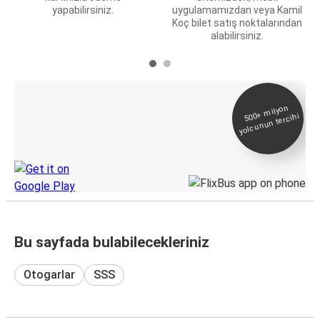
yapabilirsiniz.
uygulamamızdan veya Kamil
Koç bilet satış noktalarından
alabilirsiniz.
E-Bilet ve Canlı
500+
milyon
yolcunun tercihi
Takip
KamilKoc uygulamasını keşfedin
Bu sayfada bulabilecekleriniz
Otogarlar
SSS