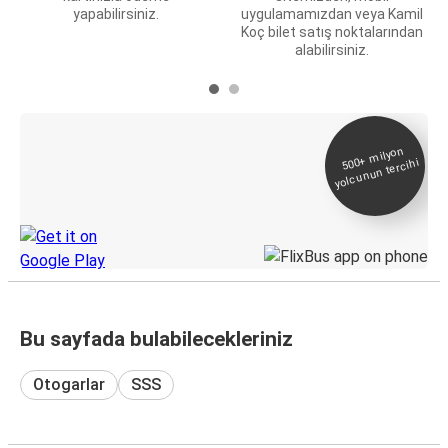
yapabilirsiniz.
uygulamamızdan veya Kamil
Koç bilet satış noktalarından
alabilirsiniz.
E-Bilet ve Canlı
500+
milyon
yolcunun tercihi
Takip
KamilKoc uygulamasını keşfedin
Bu sayfada bulabilecekleriniz
Otogarlar
SSS