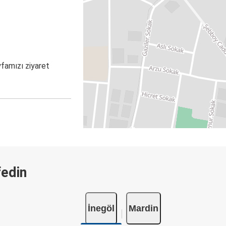
yfamızı ziyaret
fedin
İnegöl
Mardin