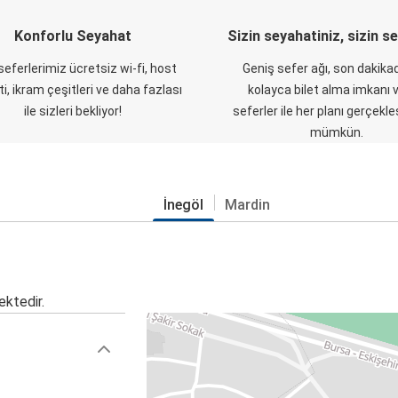
Konforlu Seyahat
Sizin seyahatiniz, sizin s
eferlerimiz ücretsiz wi-fi, host
Geniş sefer ağı, son dakikad
i, ikram çeşitleri ve daha fazlası
kolayca bilet alma imkanı v
ile sizleri bekliyor!
seferler ile her planı gerçekl
mümkün.
İnegöl
Mardin
ektedir.