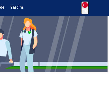
ede
Yardım
T�