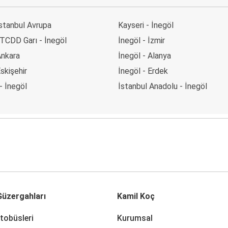
İstanbul Avrupa
Kayseri - İnegöl
 TCDD Garı - İnegöl
İnegöl - İzmir
Ankara
İnegöl - Alanya
Eskişehir
İnegöl - Erdek
 - İnegöl
İstanbul Anadolu - İnegöl
üzergahları
Kamil Koç
tobüsleri
Kurumsal