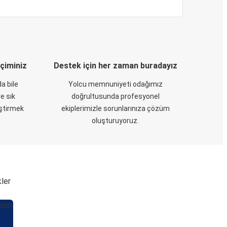
eçiminiz
Destek için her zaman buradayız
a bile
Yolcu memnuniyeti odağımız
e sık
doğrultusunda profesyonel
eştirmek
ekiplerimizle sorunlarınıza çözüm
oluşturuyoruz.
kler