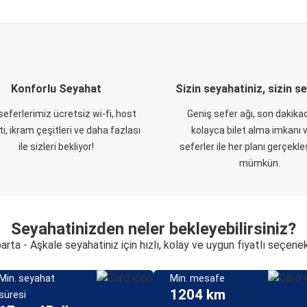
Konforlu Seyahat
Sizin seyahatiniz, sizin s
eferlerimiz ücretsiz wi-fi, host
Geniş sefer ağı, son dakikad
i, ikram çeşitleri ve daha fazlası
kolayca bilet alma imkanı v
ile sizleri bekliyor!
seferler ile her planı gerçekl
mümkün.
Seyahatinizden neler bekleyebilirsiniz?
arta - Aşkale seyahatiniz için hızlı, kolay ve uygun fiyatlı seçene
Min. seyahat
Min. mesafe
1204 km
süresi