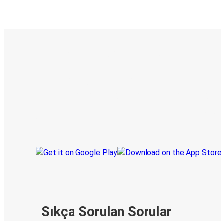
E-Bilet ve Canlı Takip
KamilKoc uygulamasını keşfedin
Seyahatlerinizi organize edin
Biletleriniz
Her zaman ge
Seyahatinizi takip edin
haberdar olu
Sıkça Sorulan Sorular