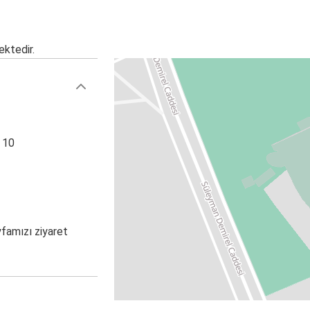
ektedir.
: 10
yfamızı ziyaret