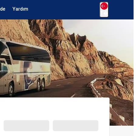
ede
Yardım
T�