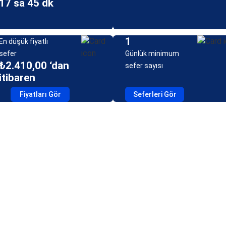
17 sa 45 dk
1
En düşük fiyatlı
sefer
Günlük minimum
₺2.410,00 ‘dan
sefer sayısı
itibaren
Fiyatları Gör
Seferleri Gör