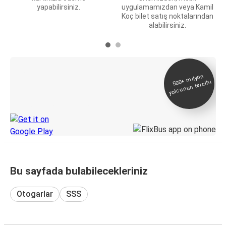
yapabilirsiniz.
uygulamamızdan veya Kamil
Koç bilet satış noktalarından
alabilirsiniz.
E-Bilet ve Canlı
500+
milyon
yolcunun tercihi
Takip
KamilKoc uygulamasını keşfedin
Bu sayfada bulabilecekleriniz
Otogarlar
SSS