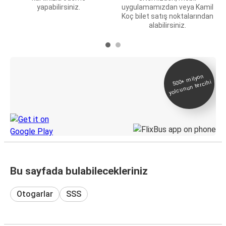
yapabilirsiniz.
uygulamamızdan veya Kamil
Koç bilet satış noktalarından
alabilirsiniz.
E-Bilet ve Canlı
500+
milyon
yolcunun tercihi
Takip
KamilKoc uygulamasını keşfedin
Bu sayfada bulabilecekleriniz
Otogarlar
SSS