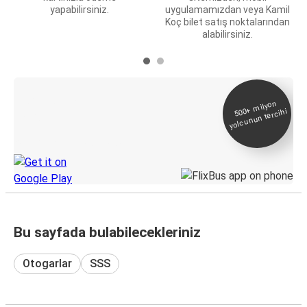
yapabilirsiniz.
uygulamamızdan veya Kamil
Koç bilet satış noktalarından
alabilirsiniz.
E-Bilet ve Canlı
500+
milyon
yolcunun tercihi
Takip
KamilKoc uygulamasını keşfedin
Bu sayfada bulabilecekleriniz
Otogarlar
SSS