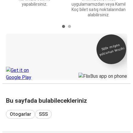
yapabilirsiniz.
uygulamamızdan veya Kamil
Koç bilet satış noktalarından
alabilirsiniz.
E-Bilet ve Canlı
500+
milyon
yolcunun tercihi
Takip
KamilKoc uygulamasını keşfedin
Bu sayfada bulabilecekleriniz
Otogarlar
SSS