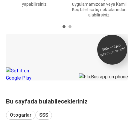
yapabilirsiniz.
uygulamamızdan veya Kamil
Koç bilet satış noktalarından
alabilirsiniz.
E-Bilet ve Canlı
500+
milyon
yolcunun tercihi
Takip
KamilKoc uygulamasını keşfedin
Bu sayfada bulabilecekleriniz
Otogarlar
SSS