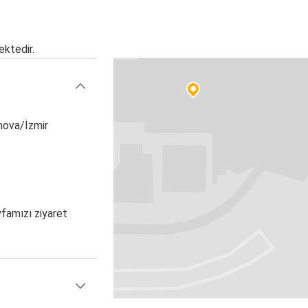
ektedir.
nova/İzmir
yfamızı ziyaret