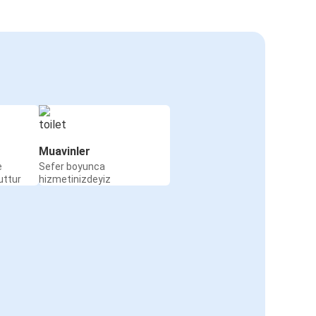
Muavinler
e
Sefer boyunca
uttur
hizmetinizdeyiz