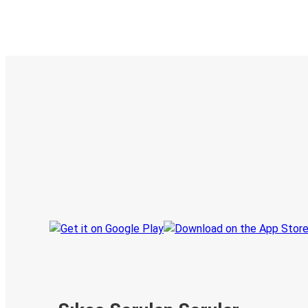
E-Bilet ve Canlı Takip
KamilKoc uygulamasını keşfedin
Seyahatlerinizi organize edin
Biletleriniz
Her zaman ge
Seyahatinizi takip edin
haberdar olu