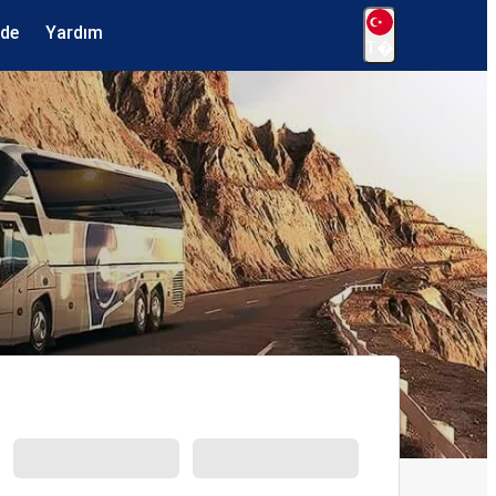
ede
Yardım
T�