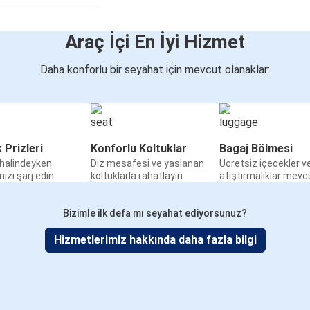
Araç İçi En İyi Hizmet
Daha konforlu bir seyahat için mevcut olanaklar:
k Prizleri
Konforlu Koltuklar
Bagaj Bölmesi
halindeyken
Diz mesafesi ve yaslanan
Ücretsiz içecekler v
nızı şarj edin
koltuklarla rahatlayın
atıştırmalıklar mevc
Bizimle ilk defa mı seyahat ediyorsunuz?
Hizmetlerimiz hakkında daha fazla bilgi