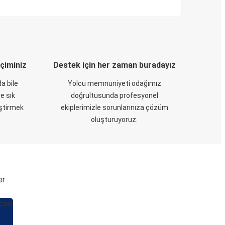
eçiminiz
Destek için her zaman buradayız
a bile
Yolcu memnuniyeti odağımız
e sık
doğrultusunda profesyonel
eştirmek
ekiplerimizle sorunlarınıza çözüm
oluşturuyoruz.
er