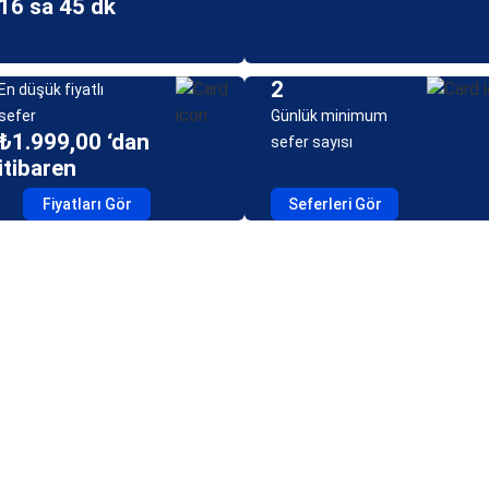
16 sa 45 dk
2
En düşük fiyatlı
sefer
Günlük minimum
₺1.999,00 ‘dan
sefer sayısı
itibaren
Fiyatları Gör
Seferleri Gör