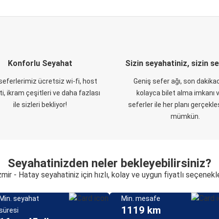
Konforlu Seyahat
Sizin seyahatiniz, sizin s
eferlerimiz ücretsiz wi-fi, host
Geniş sefer ağı, son dakikad
i, ikram çeşitleri ve daha fazlası
kolayca bilet alma imkanı v
ile sizleri bekliyor!
seferler ile her planı gerçekl
mümkün.
Seyahatinizden neler bekleyebilirsiniz?
zmir - Hatay seyahatiniz için hızlı, kolay ve uygun fiyatlı seçenekl
Min. seyahat
Min. mesafe
1119 km
süresi