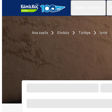
Otobüs Seferleri
H
Ana sayfa
Otobüs
Türkiye
İzmir