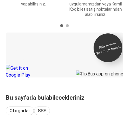
yapabilirsiniz.
uygulamamızdan veya Kamil
Koç bilet satış noktalarından
alabilirsiniz.
E-Bilet ve Canlı
500+
milyon
yolcunun tercihi
Takip
KamilKoc uygulamasını keşfedin
Bu sayfada bulabilecekleriniz
Otogarlar
SSS