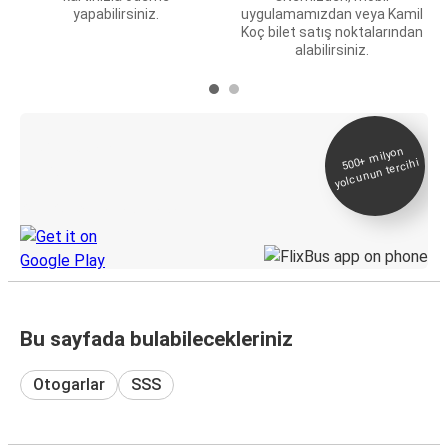
yapabilirsiniz.
uygulamamızdan veya Kamil
Koç bilet satış noktalarından
alabilirsiniz.
E-Bilet ve Canlı
500+
milyon
yolcunun tercihi
Takip
KamilKoc uygulamasını keşfedin
Bu sayfada bulabilecekleriniz
Otogarlar
SSS