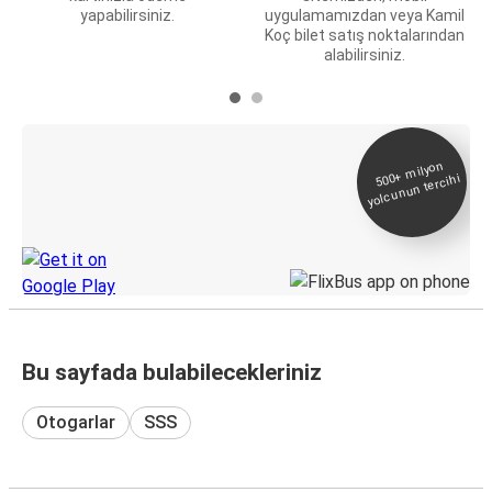
yapabilirsiniz.
uygulamamızdan veya Kamil
Koç bilet satış noktalarından
alabilirsiniz.
E-Bilet ve Canlı
500+
milyon
yolcunun tercihi
Takip
KamilKoc uygulamasını keşfedin
Bu sayfada bulabilecekleriniz
Otogarlar
SSS