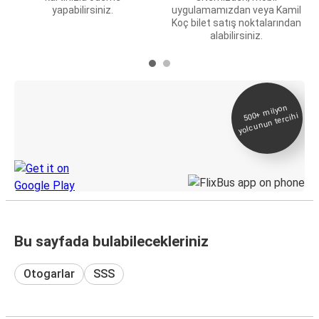
yapabilirsiniz.
uygulamamızdan veya Kamil
Koç bilet satış noktalarından
alabilirsiniz.
E-Bilet ve Canlı
500+
milyon
yolcunun tercihi
Takip
KamilKoc uygulamasını keşfedin
Bu sayfada bulabilecekleriniz
Otogarlar
SSS