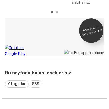
alabilirsiniz.
E-Bilet ve Canlı
500+
milyon
yolcunun tercihi
Takip
KamilKoc uygulamasını keşfedin
Bu sayfada bulabilecekleriniz
Otogarlar
SSS