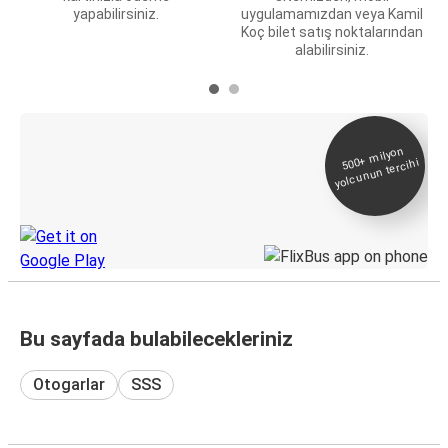
yapabilirsiniz.
uygulamamızdan veya Kamil
Koç bilet satış noktalarından
alabilirsiniz.
E-Bilet ve Canlı
500+
milyon
yolcunun tercihi
Takip
KamilKoc uygulamasını keşfedin
Bu sayfada bulabilecekleriniz
Otogarlar
SSS