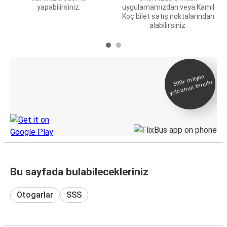
yapabilirsiniz.
uygulamamızdan veya Kamil
Koç bilet satış noktalarından
alabilirsiniz.
E-Bilet ve Canlı
500+
milyon
yolcunun tercihi
Takip
KamilKoc uygulamasını keşfedin
Bu sayfada bulabilecekleriniz
Otogarlar
SSS