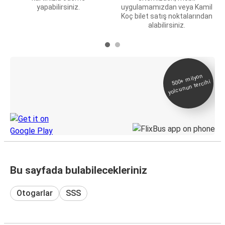
yapabilirsiniz.
uygulamamızdan veya Kamil
Koç bilet satış noktalarından
alabilirsiniz.
E-Bilet ve Canlı
500+
milyon
yolcunun tercihi
Takip
KamilKoc uygulamasını keşfedin
Bu sayfada bulabilecekleriniz
Otogarlar
SSS