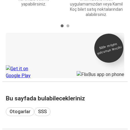
yapabilirsiniz.
uygulamamızdan veya Kamil
Koç bilet satış noktalarından
alabilirsiniz.
E-Bilet ve Canlı
500+
milyon
yolcunun tercihi
Takip
KamilKoc uygulamasını keşfedin
Bu sayfada bulabilecekleriniz
Otogarlar
SSS