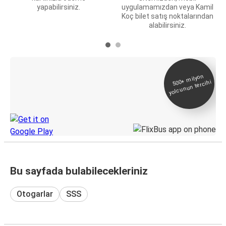
yapabilirsiniz.
uygulamamızdan veya Kamil
Koç bilet satış noktalarından
alabilirsiniz.
E-Bilet ve Canlı
500+
milyon
yolcunun tercihi
Takip
KamilKoc uygulamasını keşfedin
Bu sayfada bulabilecekleriniz
Otogarlar
SSS