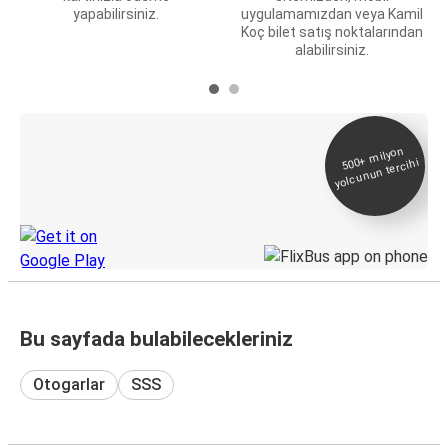
yapabilirsiniz.
uygulamamızdan veya Kamil
Koç bilet satış noktalarından
alabilirsiniz.
E-Bilet ve Canlı
500+
milyon
yolcunun tercihi
Takip
KamilKoc uygulamasını keşfedin
Bu sayfada bulabilecekleriniz
Otogarlar
SSS