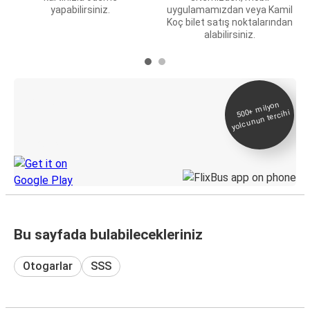
yapabilirsiniz.
uygulamamızdan veya Kamil
Koç bilet satış noktalarından
alabilirsiniz.
E-Bilet ve Canlı
500+
milyon
yolcunun tercihi
Takip
KamilKoc uygulamasını keşfedin
Bu sayfada bulabilecekleriniz
Otogarlar
SSS