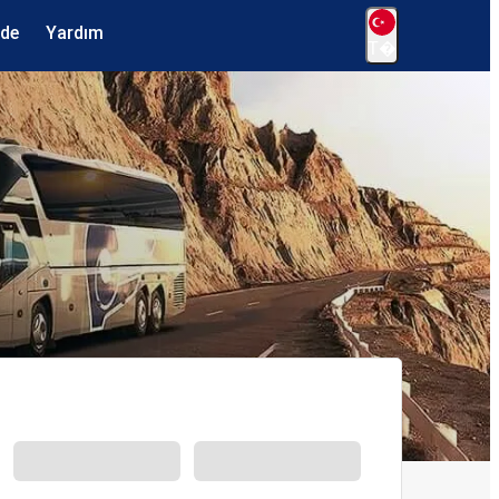
ede
Yardım
T�