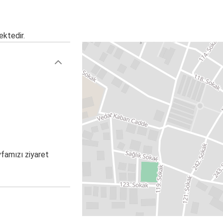
ektedir.
yfamızı ziyaret