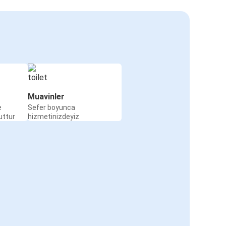
Muavinler
e
Sefer boyunca
uttur
hizmetinizdeyiz