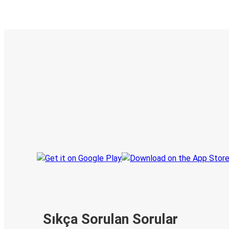
E-Bilet ve Canlı Takip
KamilKoc uygulamasını keşfedin
Seyahatlerinizi organize edin
Biletleriniz
Her zaman ge
Seyahatinizi takip edin
haberdar olu
Sıkça Sorulan Sorular