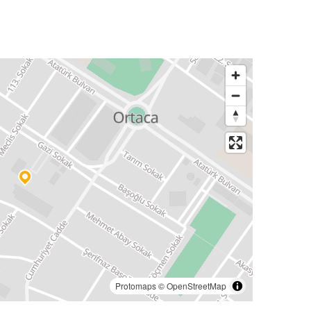
Protomaps
©
OpenStreetMap