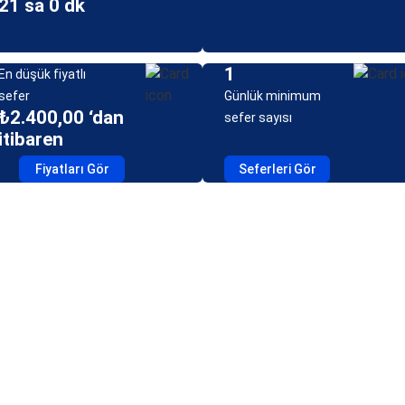
21 sa 0 dk
1
En düşük fiyatlı
sefer
Günlük minimum
₺2.400,00 ‘dan
sefer sayısı
itibaren
Fiyatları Gör
Seferleri Gör