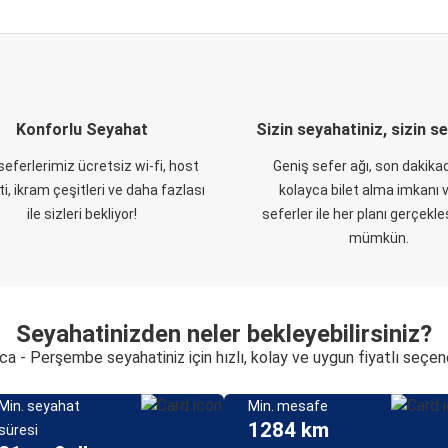
Konforlu Seyahat
Sizin seyahatiniz, sizin s
eferlerimiz ücretsiz wi-fi, host
Geniş sefer ağı, son dakikad
i, ikram çeşitleri ve daha fazlası
kolayca bilet alma imkanı v
ile sizleri bekliyor!
seferler ile her planı gerçekl
mümkün.
Seyahatinizden neler bekleyebilirsiniz?
ca - Perşembe seyahatiniz için hızlı, kolay ve uygun fiyatlı seçen
Min. seyahat
Min. mesafe
1284 km
süresi