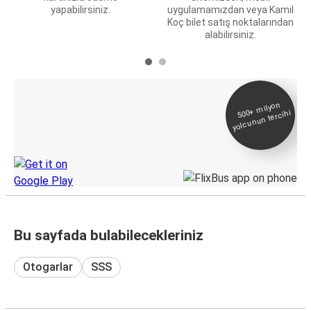
yapabilirsiniz.
uygulamamızdan veya Kamil
Koç bilet satış noktalarından
alabilirsiniz.
E-Bilet ve Canlı
500+
milyon
yolcunun tercihi
Takip
KamilKoc uygulamasını keşfedin
Bu sayfada bulabilecekleriniz
Otogarlar
SSS