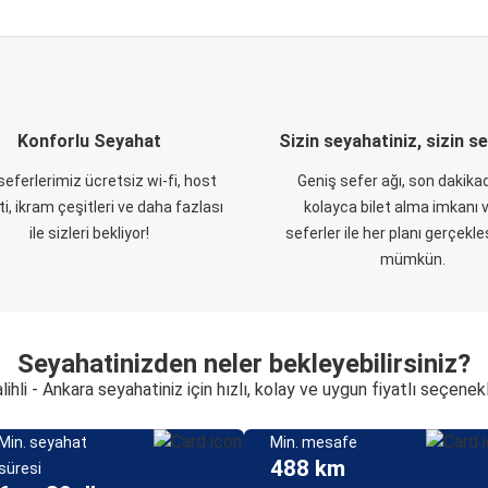
Konforlu Seyahat
Sizin seyahatiniz, sizin s
eferlerimiz ücretsiz wi-fi, host
Geniş sefer ağı, son dakikad
i, ikram çeşitleri ve daha fazlası
kolayca bilet alma imkanı v
ile sizleri bekliyor!
seferler ile her planı gerçekl
mümkün.
Seyahatinizden neler bekleyebilirsiniz?
lihli - Ankara seyahatiniz için hızlı, kolay ve uygun fiyatlı seçenek
Min. seyahat
Min. mesafe
488 km
süresi