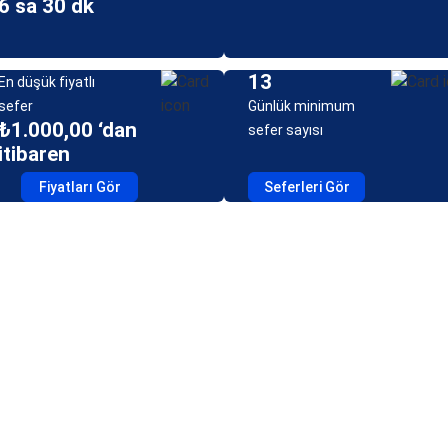
6 sa 30 dk
13
En düşük fiyatlı
sefer
Günlük minimum
₺1.000,00 ‘dan
sefer sayısı
itibaren
Fiyatları Gör
Seferleri Gör