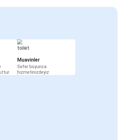
Muavinler
e
Sefer boyunca
uttur
hizmetinizdeyiz