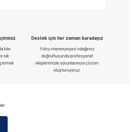
eçiminiz
Destek için her zaman buradayız
a bile
Yolcu memnuniyeti odağımız
e sık
doğrultusunda profesyonel
eştirmek
ekiplerimizle sorunlarınıza çözüm
oluşturuyoruz.
ler