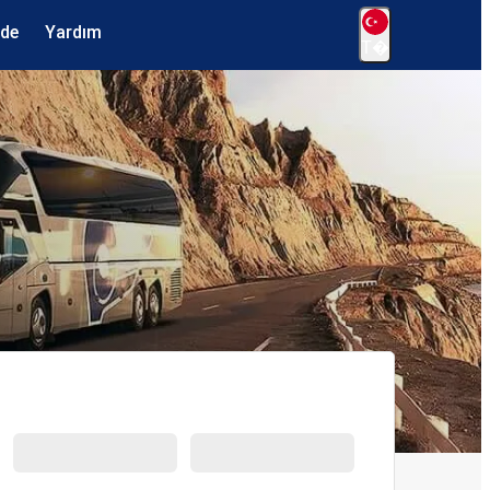
ede
Yardım
T�