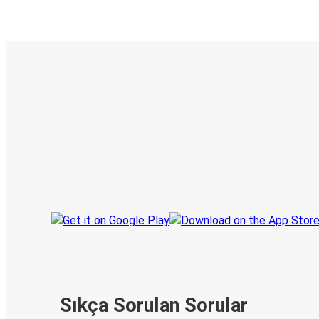
E-Bilet ve Canlı Takip
KamilKoc uygulamasını keşfedin
Seyahatlerinizi organize edin
Biletleriniz
Her zaman ge
Seyahatinizi takip edin
haberdar olu
Sıkça Sorulan Sorular