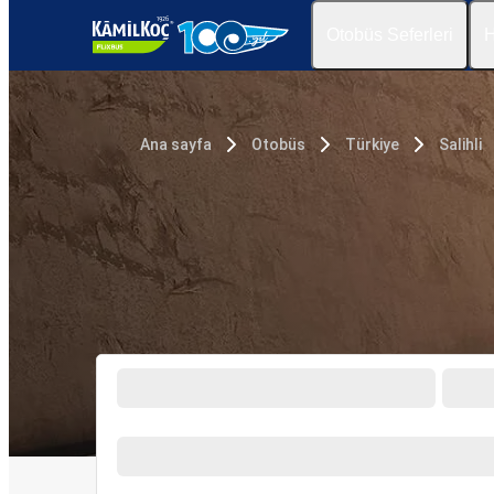
Otobüs Seferleri
H
Ana sayfa
Otobüs
Türkiye
Salihli