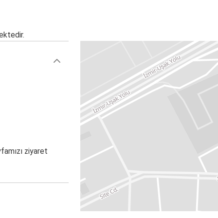
ektedir.
yfamızı ziyaret