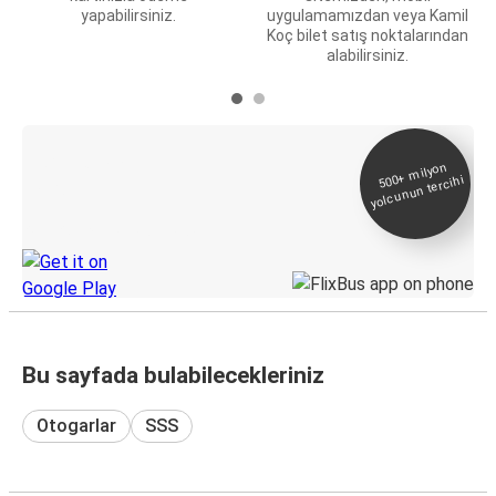
yapabilirsiniz.
uygulamamızdan veya Kamil
Koç bilet satış noktalarından
alabilirsiniz.
E-Bilet ve Canlı
500+
milyon
yolcunun tercihi
Takip
KamilKoc uygulamasını keşfedin
Bu sayfada bulabilecekleriniz
Otogarlar
SSS