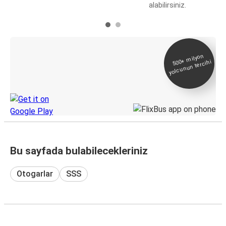
alabilirsiniz.
E-Bilet ve Canlı
500+
milyon
yolcunun tercihi
Takip
KamilKoc uygulamasını keşfedin
Bu sayfada bulabilecekleriniz
Otogarlar
SSS