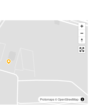
Protomaps
©
OpenStreetMap