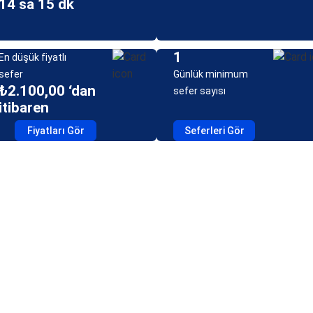
14 sa 15 dk
1
En düşük fiyatlı
sefer
Günlük minimum
₺2.100,00 ‘dan
sefer sayısı
itibaren
Fiyatları Gör
Seferleri Gör