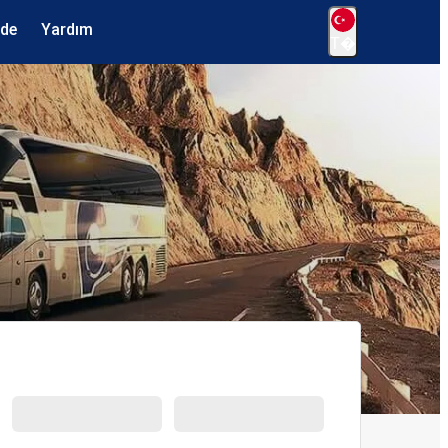
ede
Yardım
T�