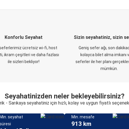
Konforlu Seyahat
Sizin seyahatiniz, sizin s
eferlerimiz ücretsiz wi-fi, host
Geniş sefer ağı, son dakikad
i, ikram çeşitleri ve daha fazlası
kolayca bilet alma imkanı v
ile sizleri bekliyor!
seferler ile her planı gerçekl
mümkün.
Seyahatinizden neler bekleyebilirsiniz?
rik - Sarıkaya seyahatiniz için hızlı, kolay ve uygun fiyatlı seçenek
Min. seyahat
Min. mesafe
913 km
süresi