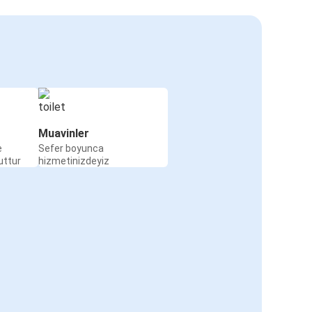
Muavinler
e
Sefer boyunca
uttur
hizmetinizdeyiz