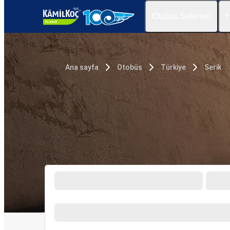
Otobüs Seferleri
H
Ana sayfa
Otobüs
Türkiye
Serik