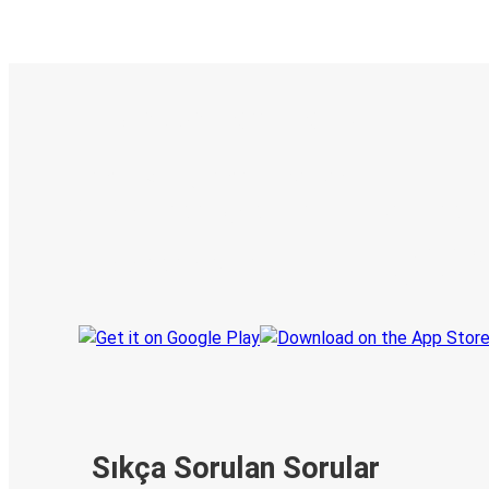
E-Bilet ve Canlı Takip
KamilKoc uygulamasını keşfedin
Seyahatlerinizi organize edin
Biletleriniz
Her zaman ge
Seyahatinizi takip edin
haberdar olu
Sıkça Sorulan Sorular