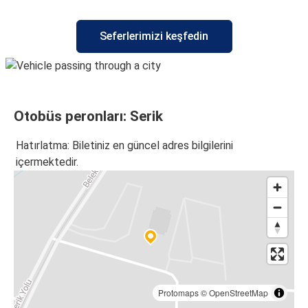
İstanbul Avrupa
Seferlerimizi keşfedin
Serik
Antalya
Serik
Otobüs peronları: Serik
Serik
İstanbul Avrupa
Hatırlatma: Biletiniz en güncel adres bilgilerini
içermektedir.
Erdemli
Serik
İstanbul Anadolu
Serik
Konya
Serik
Protomaps
©
OpenStreetMap