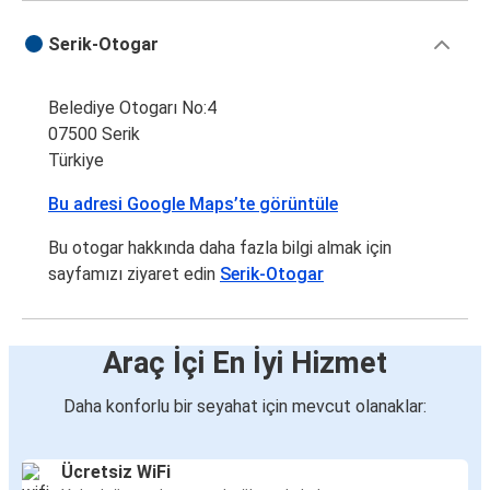
Serik
Serik-Otogar
İstanbul Anadolu
Belediye Otogarı No:4
İzmir
07500 Serik
Serik
Türkiye
Serik
Bu adresi Google Maps’te görüntüle
Zara
Bu otogar hakkında daha fazla bilgi almak için
Serik
sayfamızı ziyaret edin
Serik-Otogar
İzmir
Burdur
Araç İçi En İyi Hizmet
Serik
Daha konforlu bir seyahat için mevcut olanaklar:
Serik
Kars
Ücretsiz WiFi