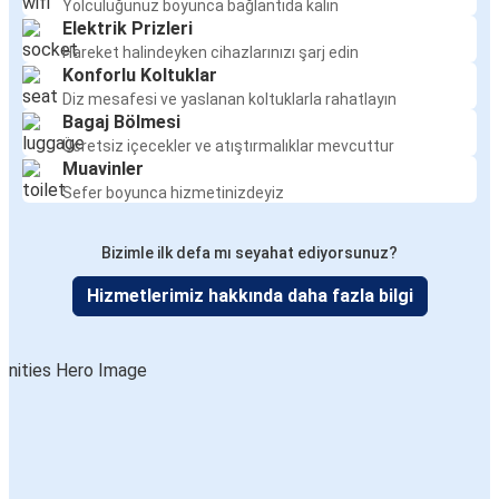
Yolculuğunuz boyunca bağlantıda kalın
Serik
Elektrik Prizleri
Polatlı
Hareket halindeyken cihazlarınızı şarj edin
Konforlu Koltuklar
Diz mesafesi ve yaslanan koltuklarla rahatlayın
Serik
Bagaj Bölmesi
Aksaray
Ücretsiz içecekler ve atıştırmalıklar mevcuttur
Muavinler
Serik
Sefer boyunca hizmetinizdeyiz
Kayseri
Bizimle ilk defa mı seyahat ediyorsunuz?
Keçiborlu
Hizmetlerimiz hakkında daha fazla bilgi
Serik
Kırşehir
Serik
Ünye
Serik