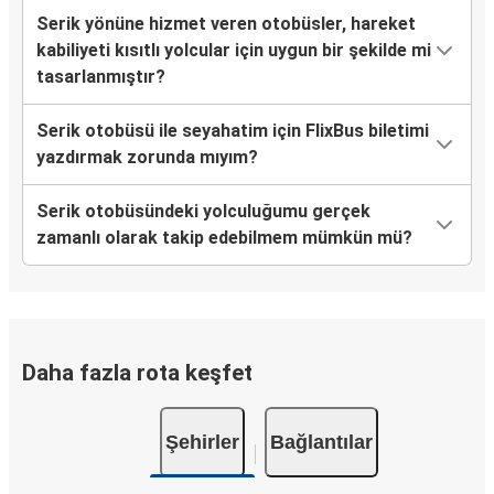
Kayseri
Serik yönüne hizmet veren otobüsler, hareket
Serik
kabiliyeti kısıtlı yolcular için uygun bir şekilde mi
tasarlanmıştır?
Serik
Düzce
Serik otobüsü ile seyahatim için FlixBus biletimi
yazdırmak zorunda mıyım?
Polatlı
Serik
Serik otobüsündeki yolculuğumu gerçek
zamanlı olarak takip edebilmem mümkün mü?
Serik
Iğdır Melekli
Serik
Sarıkaya
Daha fazla rota keşfet
Bartın
Şehirler
Bağlantılar
Serik