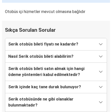
Serik
İnegöl
Otobüs içi hizmetler mevcut olmasına bağlıdır
Serik
Alanya
Sıkça Sorulan Sorular
Serik
Serik otobüs bileti fiyatı ne kadardır?
Bartın
Nasıl Serik otobüs bileti alabilirim?
Serik
Yozgat
Serik otobüs bileti satın almak için hangi
ödeme yöntemleri kabul edilmektedir?
İnegöl
Serik
Serik içinde kaç tane durak bulunuyor?
İskenderun
Serik otobüsünde ne gibi olanaklar
Serik
bulunmaktadır?