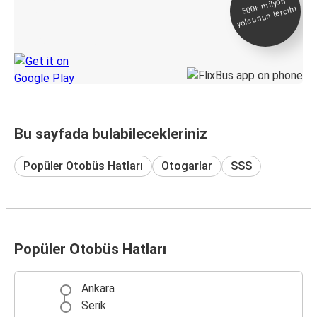
500+
milyon
yolcunun tercihi
Takip
KamilKoc uygulamasını keşfedin
Bu sayfada bulabilecekleriniz
Popüler Otobüs Hatları
Otogarlar
SSS
Popüler Otobüs Hatları
Ankara
Serik