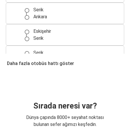
Serik
Ankara
Eskişehir
Serik
Serik
Eskişehir
Daha fazla otobüs hattı göster
Serik
Antalya
Serik
Bursa
Sırada neresi var?
Bursa
Dünya çapında 8000+ seyahat noktası
Serik
bulunan sefer ağımızı keşfedin.