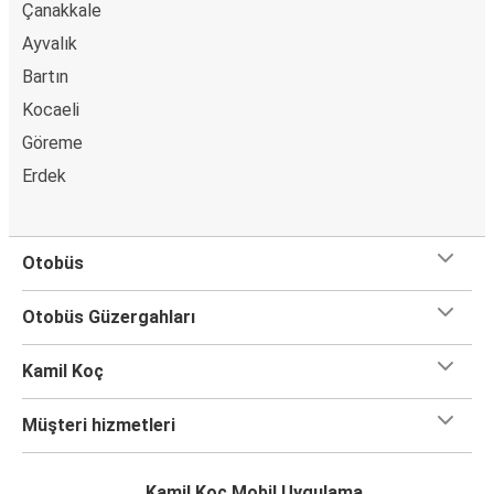
Serik
Çanakkale
Horasan
Ayvalık
Bartın
Serik
Kocaeli
Tuzluca
Göreme
İmranlı
Erdek
Serik
Nazilli
Otobüs
Serik
Otobüs Güzergahları
Serik
Burdur
Kamil Koç
Serik
Müşteri hizmetleri
Kağızman
Kamil Koç Mobil Uygulama