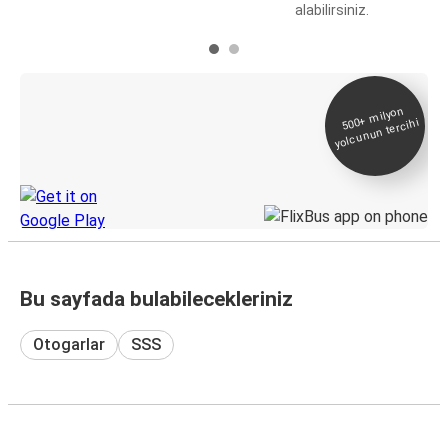
alabilirsiniz.
E-Bilet ve Canlı
500+
milyon
yolcunun tercihi
Takip
KamilKoc uygulamasını keşfedin
Bu sayfada bulabilecekleriniz
Otogarlar
SSS