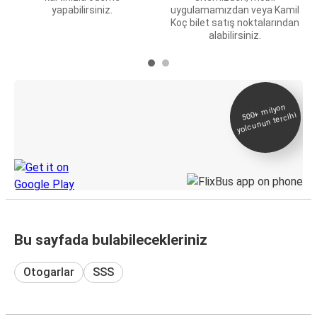
yapabilirsiniz.
uygulamamızdan veya Kamil
Koç bilet satış noktalarından
alabilirsiniz.
E-Bilet ve Canlı
500+
milyon
yolcunun tercihi
Takip
KamilKoc uygulamasını keşfedin
Bu sayfada bulabilecekleriniz
Otogarlar
SSS