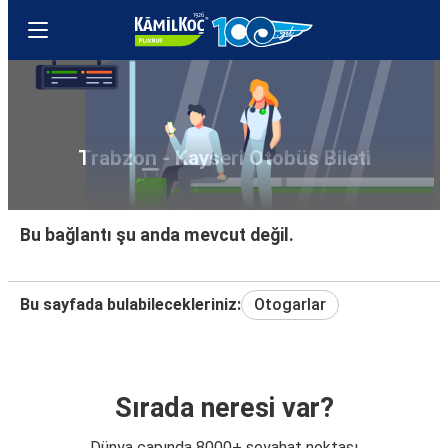
Trabzon - Kayseri Otobüs Bileti
Bu bağlantı şu anda mevcut değil.
Bu sayfada bulabilecekleriniz:
Otogarlar
Sırada neresi var?
Dünya çapında 8000+ seyahat noktası