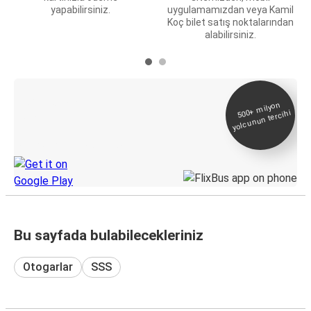
yapabilirsiniz.
uygulamamızdan veya Kamil
Koç bilet satış noktalarından
alabilirsiniz.
E-Bilet ve Canlı
500+
milyon
yolcunun tercihi
Takip
KamilKoc uygulamasını keşfedin
Bu sayfada bulabilecekleriniz
Otogarlar
SSS