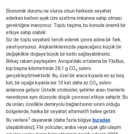
Ekonomik durumu ne olursa olsun herkesin seyahat
ederken karbon ayak izini azaltma imkanına sahip olması
gerektiğine inanıyoruz. Toplu taşıma, bu konuda önemli bir
etkiye sahip olabilir.
Siz de toplu seyahati tercih ederek çevre adına bir fark
yaratıyorsunuz. Alışkanlıklarınızda yapacağınız küçük bir
değişiklikle doğaya büyük bir katkı sağlayabilirsiniz.
Birkaç rakam paylaşalım: Avrupa’daki ortalama bir FlixBus,
kişi başına kilometrede 28,1 g CO₂ salımı
gerçekleştirmektedir. Bu, özel bir araca kıyasla en az beş
kat, bir uçağa kıyasla ise 10 kat daha az CO₂ salımı
anlamına geliyor. Üstelik otobüsler, şehirler arası trenlerle
neredeyse aynı düzeyde düşük çevresel etkiye sahiptir. Bu
da onları, özellikle demiryolu bağlantısının sınırlı olduğu
bölgelerde, harika bir seyahat alternatifi haline getirir.
1
Bu verilere
dayanarak (daha fazla bilgiye
buradan
ulaşabilirsiniz); Flix yolcuları, araba veya uçak gibi ulaşım