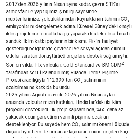
2017'den 2026 yılının Nisan ayına kadar, çevre STK'sı
atmosfair ile yaptığımız iş birliği sayesinde
müşterilerimize; yolculuklarından kaynaklanan tahmini CO₂
emisyonlarını dengelemek adına, Küresel Güney’deki onaylı
iklim projelerine gönüllü bağış yaparak destek olma fırsatı
sunduk. İklim katkı paylarının bir kısmı; Flix'in faaliyet
gösterdiği bölgelerde çevresel ve sosyal açıdan olumlu
etkiler yaratan dönüştürücü projelere destek sağlamıştır.
2
Son on yılda, Flix yolcuları, Gold Standard ve BM CDM
tarafından sertifikalandırılmış Ruanda Temiz Pişirme
Projesi aracılığıyla 112.399 ton CO₂ salınımının
azaltılmasına katkıda bulundu.
2025 yılının Ağustos ayı ile 2026 yılının Nisan ayları ​​
arasında yolcularımızın katkıları, Hindistan'daki iki iklim
projesini destekledi. İlk proje kapsamında, %65 daha az
yakacak odun gerektiren verimli pişirme ocakları
destekleniyor. Bu sayede hem CO₂ salınımı önemli ölçüde
düşürülüyor hem de ormansızlaşmanın önüne geçilerek iç