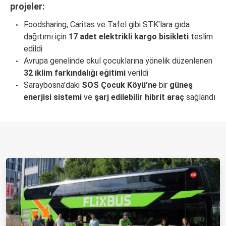
projeler:
Foodsharing, Caritas ve Tafel gibi STK'lara gıda
dağıtımı için
17 adet elektrikli kargo bisikleti
teslim
edildi
Avrupa genelinde okul çocuklarına yönelik düzenlenen
32 iklim farkındalığı eğitimi
verildi
Saraybosna’daki
SOS Çocuk Köyü’ne
bir
güneş
enerjisi sistemi
ve
şarj edilebilir hibrit araç
sağlandı