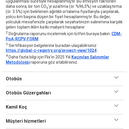
uygulanması suretiyle hesaplanmıştır. Bu emisyon faktörleri
daha sonra, bir ton CO₂'yi azaltma (ör. %96,5%) ve uzaklaştırma
(ör. 3.5%) için belirlenen ağırlıklı ortalama fiyatlarıyla çarpılarak,
yolcu-km başına düşen bir fiyat hesaplanmıştır. Bu değer,
yolculuk mesafenizle çarpılarak seyahatinizin salınımına karşılık
gelen toplam iklim katkı maliyeti hesaplanır.
2
Doğrulama raporunu incelemek için lütfen buraya bakın:
CDM-
PoA-RCPV-FORM
.
3
Sertifikasyon belgelerine buradan ulaşabilirsiniz:
https://global-c-registry.org/project-view/1024
.
4
Daha fazla bilgi için Flix'in 2025 Yılı
Kaçınılan Salınımlar
Metodolojisi
raporuna göz atabilirsiniz.
Otobüs
Otobüs Güzergahları
Kamil Koç
Müşteri hizmetleri