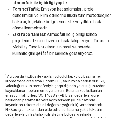
atmosfair ile iş birliği yaptık
.
Tam şeffaflık
: Emisyon hesaplamaları, proje
denetimleri ve iklim etkilerine ilişkin tüm metodolojiler
halka açık şekilde belgelenmekte ve yıllık olarak
güncellenmektedir.
Etki raporlaması
: Atmosfair ile iş birliği içinde
projelerin etkisini düzenli olarak takip ediyor, Future of
Mobility Fund katkılarınızın nasıl ve nerede
kullanıldığını şeffaf bir şekilde gösteriyoruz.
1
Avrupa’da FlixBus ile yapılan yolculuklar, yolcu başına her
kilometrede ortalama 1 gram CO₂ salınımına neden olur. Bu,
yolculuğunuzun mesafesiyle çarpıldığında yolculuğunuzdan
kaynaklanan toplam emisyonu verir. Bu analizde kullanılan
emisyon faktörleri, ISO 14083'e (AB Dizel değerleri) göre
belirlenen parametre varsayımlarından (kütle bazında
kaynaktan tekere, alt ısıl değer ve yoğunluk) yararlanılarak;
FlixBus iş ortaklarından elde edilen ortalama yakıt tüketim
değerleriyle birleştirilip ilgili işletme bölgesi özelinde