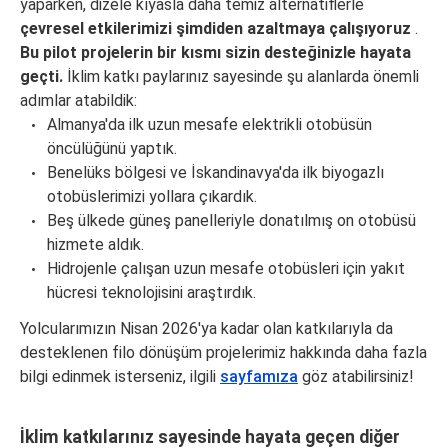
yaparken, dizele kıyasla daha temiz alternatiflerle
çevresel etkilerimizi şimdiden azaltmaya çalışıyoruz
.
Bu pilot projelerin bir kısmı sizin desteğinizle hayata
geçti.
İklim katkı paylarınız sayesinde şu alanlarda önemli
adımlar atabildik:
Almanya'da ilk uzun mesafe elektrikli otobüsün
öncülüğünü yaptık.
Benelüks bölgesi ve İskandinavya'da ilk biyogazlı
otobüslerimizi yollara çıkardık.
Beş ülkede güneş panelleriyle donatılmış on otobüsü
hizmete aldık.
Hidrojenle çalışan uzun mesafe otobüsleri için yakıt
hücresi teknolojisini araştırdık.
Yolcularımızın Nisan 2026'ya kadar olan katkılarıyla da
desteklenen filo dönüşüm projelerimiz hakkında daha fazla
bilgi edinmek isterseniz, ilgili
sayfamıza
göz atabilirsiniz!
İklim katkılarınız sayesinde hayata geçen diğer