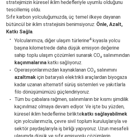
stratejimizin küresel iklim hedefleriyle uyumlu olduğunu
tescillemiş oldu.
Sıfır karbon yolculuğumuzda, üç temel ilkeye dayanan
bütüncül bir iklim stratejisini benimsiyoruz:
Önle, Azalt,
Katkı Sağla
.
4
Yolcularımıza, diğer ulaşım türlerine
kıyasla yolcu
başına kilometrede daha düşük emisyon değerine
sahip toplu ulaşım çözümleri sunarak CO₂ salınımından
kaçınmalarına
katkı sağlıyoruz.
Operasyonlarımızdan kaynaklanan
CO₂
salınımını
azaltmak
için bataryalı elektrikli araçlardan biyogaza
kadar uzanan alternatif sürüş sistemleri ve yakıtlarla
filo dönüşümümüzü güçlendiriyoruz.
Tüm bu çabalara rağmen, salınımların bir kısmı şimdilik
kaçınılmaz olmaya devam ediyor. Ve işte bu yüzden,
küresel iklim hedeflerine birlikte
katkı sağlayabilmek
için yolcularımızla, çevre sivil toplum kuruluşlarıyla ve
sektör paydaşlarıyla iş birliği yapıyoruz. Uzun mesafeli
ulaşımda düşük ve sıfır emisyonlu çözümlerin