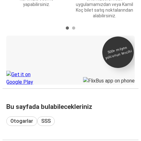
yapabilirsiniz.
uygulamamızdan veya Kamil
Koç bilet satış noktalarından
alabilirsiniz.
E-Bilet ve Canlı
500+
milyon
yolcunun tercihi
Takip
KamilKoc uygulamasını keşfedin
Bu sayfada bulabilecekleriniz
Otogarlar
SSS