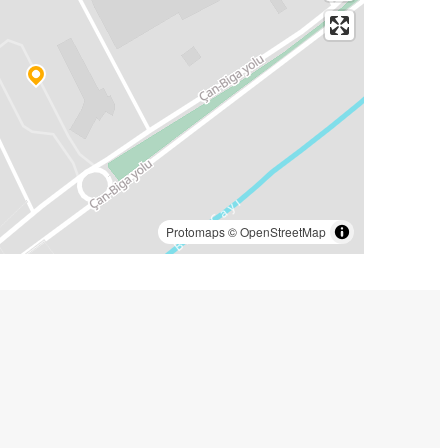
Protomaps
©
OpenStreetMap