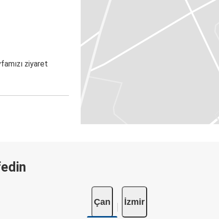
yfamızı ziyaret
fedin
Çan
İzmir