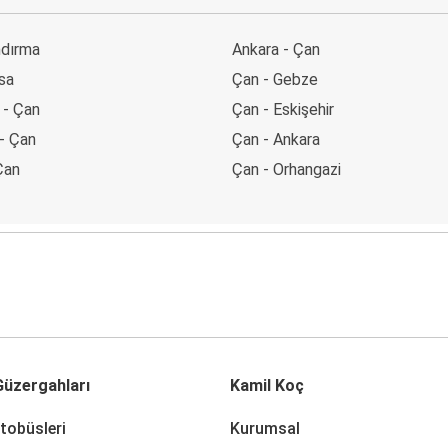
ndırma
Ankara - Çan
sa
Çan - Gebze
 - Çan
Çan - Eskişehir
 - Çan
Çan - Ankara
Çan
Çan - Orhangazi
üzergahları
Kamil Koç
tobüsleri
Kurumsal