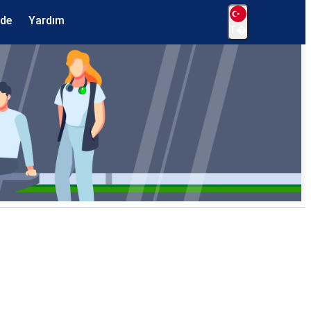
ede
Yardım
T�