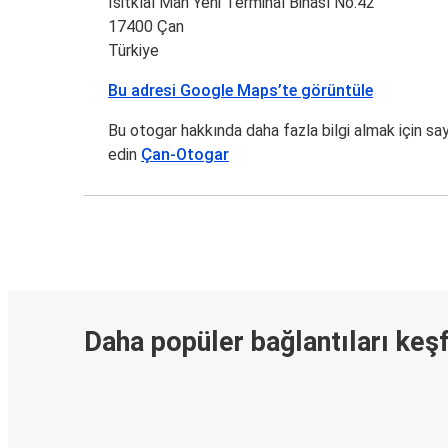
İsitklal Mah Yeni Terminal Binası No:42
17400 Çan
Türkiye
Bu adresi Google Maps’te görüntüle
Bu otogar hakkında daha fazla bilgi almak için sa
edin
Çan-Otogar
Daha popüler bağlantıları keş