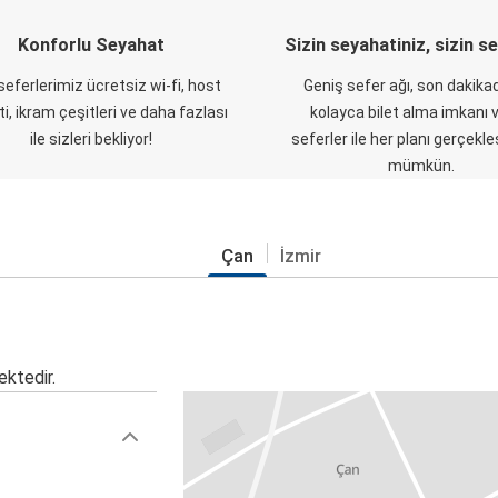
Konforlu Seyahat
Sizin seyahatiniz, sizin s
eferlerimiz ücretsiz wi-fi, host
Geniş sefer ağı, son dakikad
i, ikram çeşitleri ve daha fazlası
kolayca bilet alma imkanı v
ile sizleri bekliyor!
seferler ile her planı gerçekl
mümkün.
Çan
İzmir
ektedir.