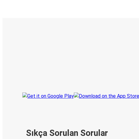
E-Bilet ve Canlı Takip
KamilKoc uygulamasını keşfedin
Seyahatlerinizi organize edin
Biletleriniz
Her zaman ge
Seyahatinizi takip edin
haberdar olu
Sıkça Sorulan Sorular