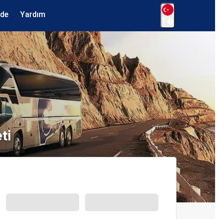
ede
Yardım
T�
ti