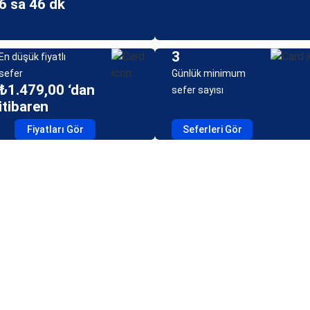
6 sa 46 dk
3
En düşük fiyatlı
sefer
Günlük minimum
₺1.479,00 ‘dan
sefer sayısı
itibaren
Fiyatları Gör
Seferleri Gör