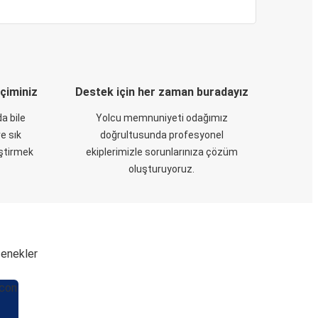
eçiminiz
Destek için her zaman buradayız
a bile
Yolcu memnuniyeti odağımız
e sık
doğrultusunda profesyonel
eştirmek
ekiplerimizle sorunlarınıza çözüm
oluşturuyoruz.
çenekler