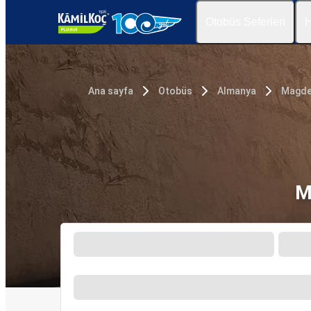
Otobüs Seferleri
H
Ana sayfa
Otobüs
Almanya
Magde
M