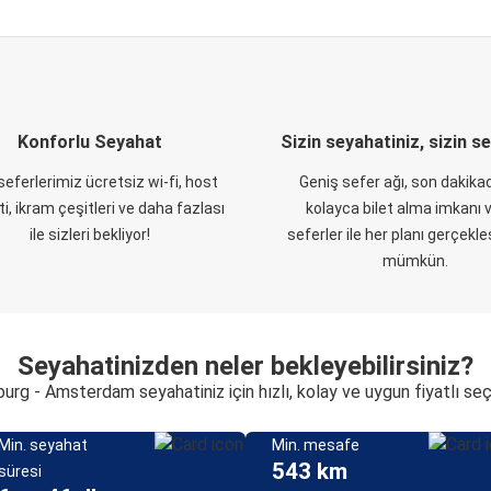
Konforlu Seyahat
Sizin seyahatiniz, sizin s
eferlerimiz ücretsiz wi-fi, host
Geniş sefer ağı, son dakikad
i, ikram çeşitleri ve daha fazlası
kolayca bilet alma imkanı v
ile sizleri bekliyor!
seferler ile her planı gerçekl
mümkün.
Seyahatinizden neler bekleyebilirsiniz?
rg - Amsterdam seyahatiniz için hızlı, kolay ve uygun fiyatlı se
Min. seyahat
Min. mesafe
543 km
süresi