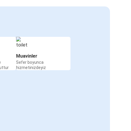
Muavinler
e
Sefer boyunca
uttur
hizmetinizdeyiz