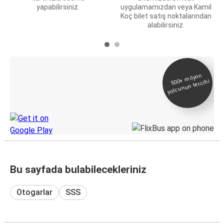
yapabilirsiniz.
uygulamamızdan veya Kamil
Koç bilet satış noktalarından
alabilirsiniz.
E-Bilet ve Canlı
500+
milyon
yolcunun tercihi
Takip
KamilKoc uygulamasını keşfedin
Bu sayfada bulabilecekleriniz
Otogarlar
SSS