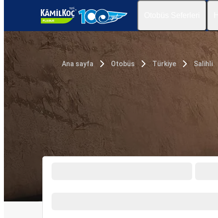
Otobüs Seferleri
H
Ana sayfa
Otobüs
Türkiye
Salihli