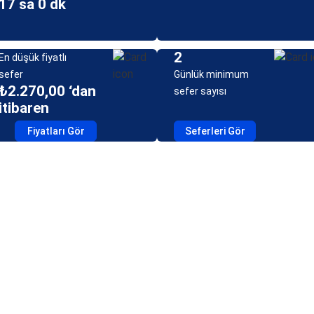
17 sa 0 dk
2
En düşük fiyatlı
sefer
Günlük minimum
₺2.270,00 ‘dan
sefer sayısı
itibaren
Fiyatları Gör
Seferleri Gör