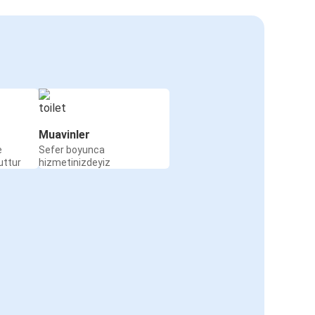
Muavinler
e
Sefer boyunca
uttur
hizmetinizdeyiz