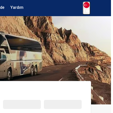
ede
Yardım
T�