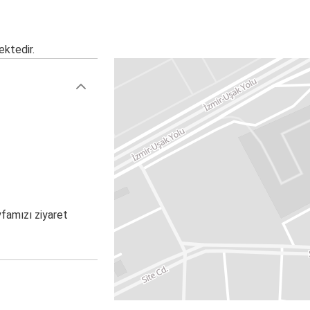
ektedir.
yfamızı ziyaret