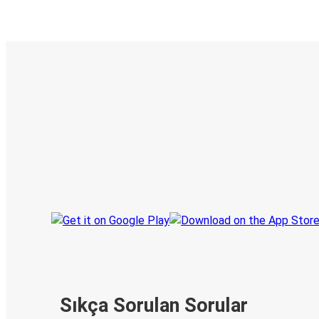
E-Bilet ve Canlı Takip
KamilKoc uygulamasını keşfedin
Seyahatlerinizi organize edin
Biletleriniz
Her zaman ge
Seyahatinizi takip edin
haberdar olu
Sıkça Sorulan Sorular