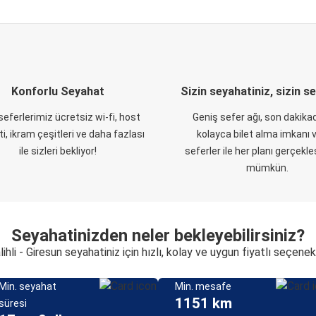
Konforlu Seyahat
Sizin seyahatiniz, sizin s
eferlerimiz ücretsiz wi-fi, host
Geniş sefer ağı, son dakikad
i, ikram çeşitleri ve daha fazlası
kolayca bilet alma imkanı v
ile sizleri bekliyor!
seferler ile her planı gerçekl
mümkün.
Seyahatinizden neler bekleyebilirsiniz?
lihli - Giresun seyahatiniz için hızlı, kolay ve uygun fiyatlı seçenek
Min. seyahat
Min. mesafe
1151 km
süresi